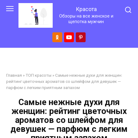
Перейти
Красота
к
Обзоры на все женское и
контенту
щепотка мужчин
Главная
»
ТОП красоты
»
Самые нежные духи для женщин:
рейтинг цветочных ароматов со шлейфом для девушек —
парфюм с легким приятным запахом
Самые нежные духи для
женщин: рейтинг цветочных
ароматов со шлейфом для
девушек — парфюм с легким
приятным запахом