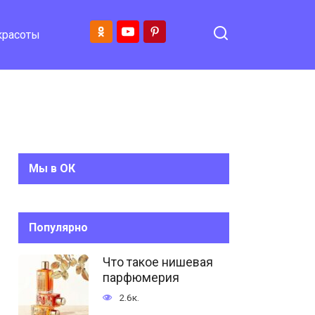
красоты
Мы в ОК
Популярно
Что такое нишевая
парфюмерия
2.6к.