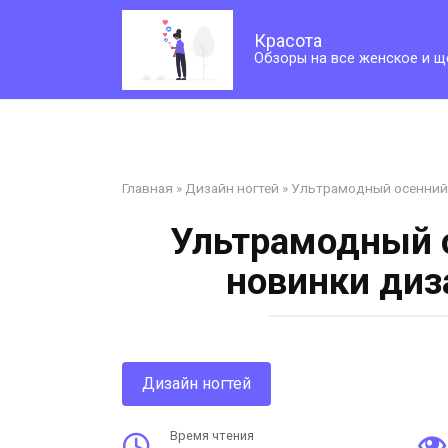
Перейти
к
Красота
контенту
Обзоры на все женское и щ
Главная
»
Дизайн ногтей
»
Ультрамодный осенний 
Ультрамодный о
новинки диз
Дизайн ногтей
Время чтения