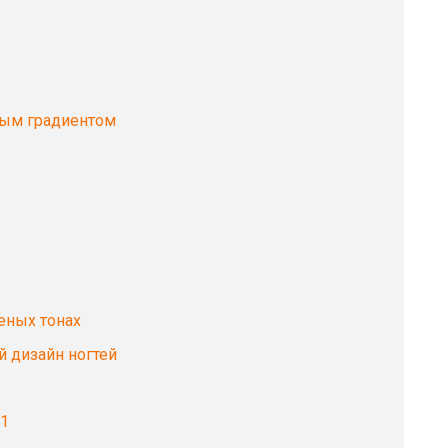
ным градиентом
еных тонах
й дизайн ногтей
21