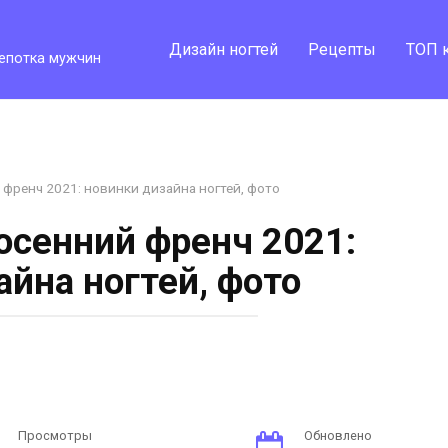
Дизайн ногтей
Рецепты
ТОП 
епотка мужчин
френч 2021: новинки дизайна ногтей, фото
сенний френч 2021:
айна ногтей, фото
Просмотры
Обновлено