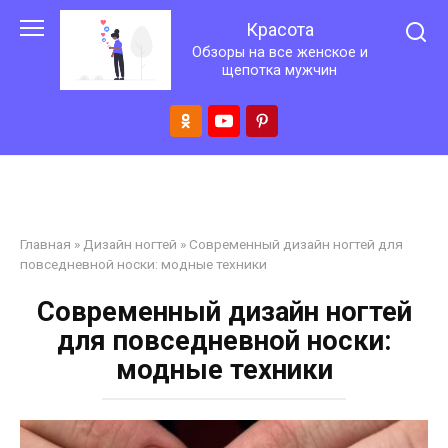
Перейти
Красота
к
Обзоры на все женское и
контенту
щепотка мужчин
Главная
»
Дизайн ногтей
»
Современный дизайн ногтей для
повседневной носки: модные техники
Современный дизайн ногтей
для повседневной носки:
модные техники